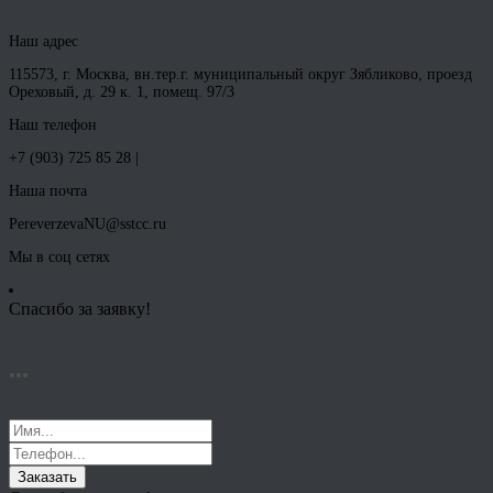
Наш адрес
115573, г. Москва, вн.тер.г. муниципальный округ Зябликово, проезд
Ореховый, д. 29 к. 1, помещ. 97/3
Наш телефон
+7 (903) 725 85 28 |
Наша почта
PereverzevaNU@sstcc.ru
Мы в соц сетях
Спасибо за заявку!
...
Заказать