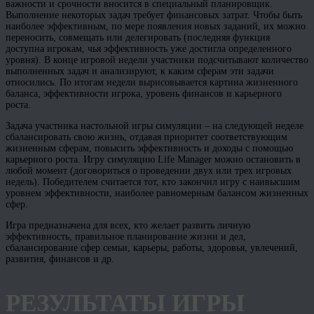
важности и срочности вносится в специальный планировщик.
Выполнение некоторых задач требует финансовых затрат. Чтобы быть
наиболее эффективным, по мере появления новых заданий, их можно
переносить, совмещать или делегировать (последняя функция
доступна игрокам, чья эффективность уже достигла определенного
уровня). В конце игровой недели участники подсчитывают количество
выполненных задач и анализируют, к каким сферам эти задачи
относились. По итогам недели вырисовывается картина жизненного
баланса, эффективности игрока, уровень финансов и карьерного
роста.
Задача участника настольной игры симуляции – на следующей неделе
сбалансировать свою жизнь, отдавая приоритет соответствующим
жизненным сферам, повысить эффективность и доходы с помощью
карьерного роста. Игру симуляцию Life Manager можно остановить в
любой момент (договориться о проведении двух или трех игровых
недель). Победителем считается тот, кто закончил игру с наивысшим
уровнем эффективности, наиболее равномерным балансом жизненных
сфер.
Игра предназначена для всех, кто желает развить личную
эффективность, правильное планирование жизни и дел,
сбалансирование сфер семьи, карьеры, работы, здоровья, увлечений,
развития, финансов и др.
РЕЗУЛЬТАТЫ ИГРЫ