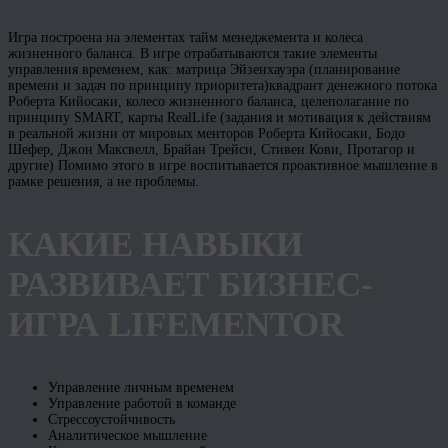
Игра построена на элементах тайм менеджемента и колеса
жизненного баланса. В игре отрабатываются такие элементы
управления временем, как: матрица Эйзенхауэра (планирование
времени и задач по принципу приоритета)квадрант денежного потока
Роберта Кийосаки, колесо жизненного баланса, целеполагание по
принципу SMART, карты RealLife (задания и мотивация к действиям
в реальной жизни от мировых менторов Роберта Кийосаки, Бодо
Шефер, Джон Максвелл, Брайан Трейси, Стивен Кови, Протагор и
другие) Помимо этого в игре воспитывается проактивное мышление в
рамке решения, а не проблемы.
КАКИЕ НАВЫКИ
РАЗВИВАЕТ БИЗНЕС-
ИГРА LIFEMENTOR
Управление личным временем
Управление работой в команде
Стрессоустойчивость
Аналитическое мышление