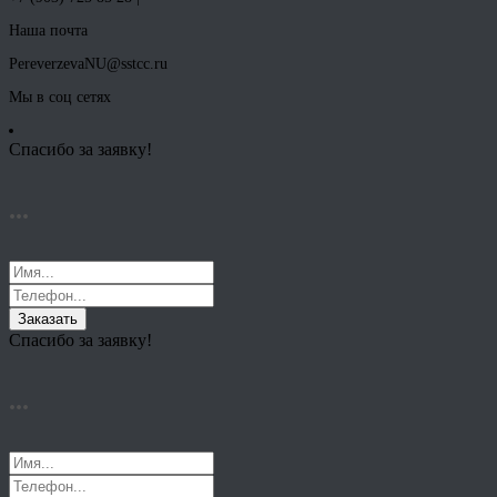
Наша почта
PereverzevaNU@sstcc.ru
Мы в соц сетях
Спасибо за заявку!
...
Заказать
Спасибо за заявку!
...