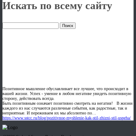
Искать по всему сайту
Позитивное мышление
как стиль жизни, стиль
успеха
Позитивное мышление обуславливает все лучшее, что происходит в
вашей жизни. Успех - умение в любом негативе увидеть позитивную
сторону, действовать всегда.
Быть позитивным означает позитивно смотреть на негатив! В жизни
каждого из нас случаются различные события, как радостные, так и
неприятные. И переживаем их мы абсолютно по…
https://www.sstcc.ru/blog/pozitivnoe-myshlenie-kak-stil-zhizni-stil-uspeha/