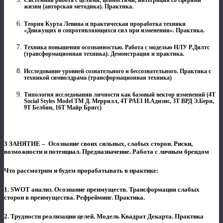
Системная работа с целями, ценностями, интеграция со сферами
жизни (авторская методика). Практика.
Теория Курта Левина и практическая проработка техники
«Движущих и сопротивляющихся сил при изменении». Практика.
Техника повышения осознанностью. Работа с моделью НЛУ Р.Дилтс
(трансформационная техника). Демонстрация и практика.
Исследование уровней сознательного и бессознательного. Практика с
техникой символдрама (трансформационная техника)
Типология исследовании личности как базовый вектор изменений (4Т
Social Styles Model TM Д. Меррилл, 4Т PAEI И.Адизис, 3Т ВРД Э.Берн,
9Т Белбин, 16Т Майр Бригс)
3 ЗАНЯТИЕ – Осознание своих сильных, слабых сторон. Риски,
возможности и потенциал. Предназначение. Работа с личным брендом
Что рассмотрим и будем прорабатывать в практике:
1. SWOT анализ. Осознание преимуществ. Трансформация слабых
сторон в преимущества. Рефрейминг. Практика.
2. Трудности реализации целей. Модель Квадрат Декарта. Практика