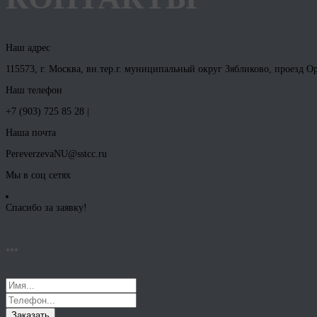
Наш адрес
115573, г. Москва, вн.тер.г. муниципальный округ Зябликово, проезд Оре
Наш телефон
+7 (903) 725 85 28 |
Наша почта
PereverzevaNU@sstcc.ru
Мы в соц сетях
Спасибо за заявку!
...
Заказать