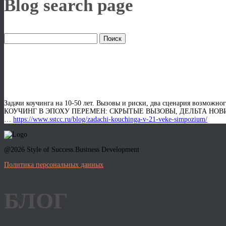
Blog search page
ЗАДАЧИ КОУЧИНГА в 21
Задачи коучинга на 10-50 лет. Вызовы и риски, два сценария возможн
КОУЧИНГ В ЭПОХУ ПЕРЕМЕН: СКРЫТЫЕ ВЫЗОВЫ, ДЕЛЬТА НОВИЗНЫ 
…
https://www.sstcc.ru/blog/zadachi-kouchinga-v-21-veke-simpozium/
@2026 Style of Success.Business Development
Политика персональных данных
БЛОГ