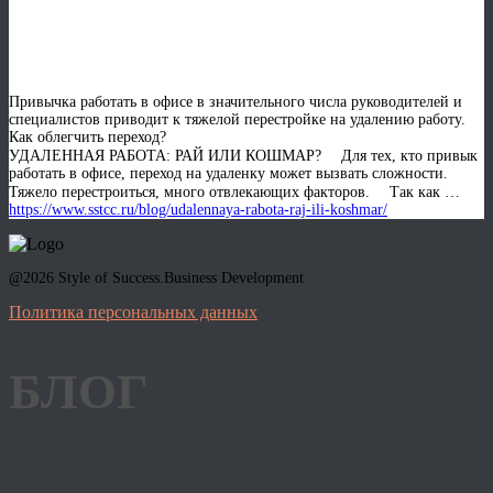
РАЙ ИЛИ КОШМАР?
Привычка работать в офисе в значительного числа руководителей и
специалистов приводит к тяжелой перестройке на удалению работу.
Как облегчить переход?
УДАЛЕННАЯ РАБОТА: РАЙ ИЛИ КОШМАР? ⠀ Для тех, кто привык
работать в офисе, переход на удаленку может вызвать сложности.
Тяжело перестроиться, много отвлекающих факторов. ⠀ Так как …
https://www.sstcc.ru/blog/udalennaya-rabota-raj-ili-koshmar/
@2026 Style of Success.Business Development
Политика персональных данных
БЛОГ