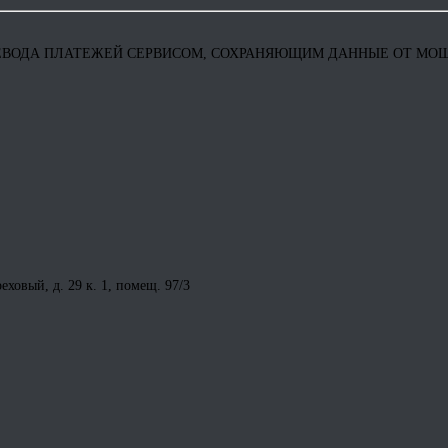
ЕВОДА ПЛАТЕЖЕЙ СЕРВИСОМ, СОХРАНЯЮЩИМ ДАННЫЕ ОТ М
ховый, д. 29 к. 1, помещ. 97/3