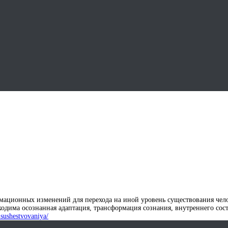
переход на иной уровень с
мационных изменений для перехода на иной уровень существования чело
ходима осознанная адаптация, трансформация сознания, внутреннего сос
-sushestvovaniya/