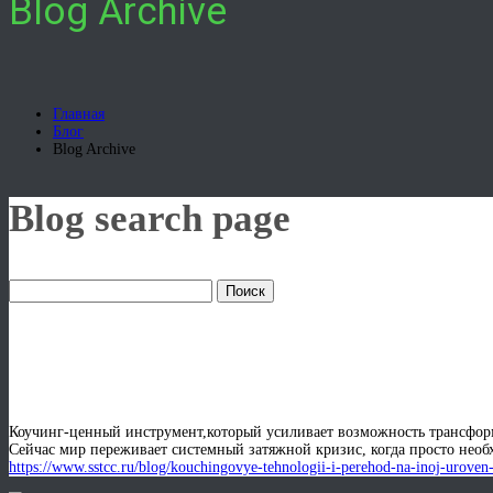
Blog Archive
Главная
Блог
Blog Archive
Blog search page
Коучинговые технологии и 
Коучинг-ценный инструмент,который усиливает возможность трансфор
Сейчас мир переживает системный затяжной кризис, когда просто необ
https://www.sstcc.ru/blog/kouchingovye-tehnologii-i-perehod-na-inoj-uroven