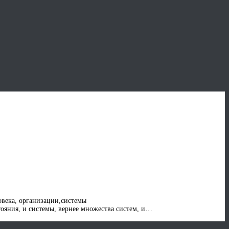
уществования
века, организации,системы
тояния, и системы, вернее множества систем, и…