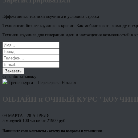
Эффективные техники коучинга в условиях стресса
Технологии бизнес коучинга в кризис. Как мобилизовать команду и сх
Техники коучинга для генерации идеи и нахождения возможностей в к
Заказать
Спасибо за заявку!
Тренер курса – Переверзева Наталья
ОНЛАЙН и ОЧНЫЙ КУРС "КОУЧИН
09 МАРТА - 28 АПРЕЛЯ
5 модулей 100 часов от 21900 руб
Напишите свои контакты - отвечу на вопросы и уточнения