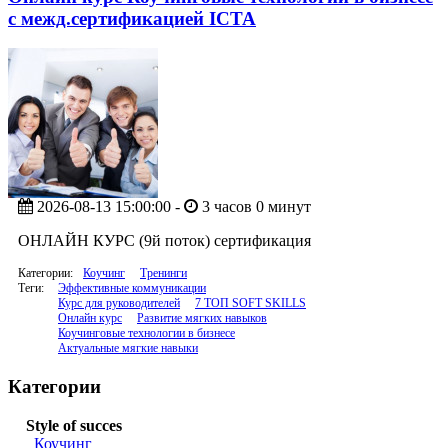
c межд.сертификацией ICTA
2026-08-13 15:00:00 -
3 часов 0 минут
ОНЛАЙН КУРС (9й поток) сертификация
Категории:
Коучинг
Тренинги
Теги:
Эффективные коммуникации
Курс для руководителей
7 ТОП SOFT SKILLS
Онлайн курс
Развитие мягких навыков
Коучинговые технологии в бизнесе
Актуальные мягкие навыки
Категории
Style of succes
Коучинг